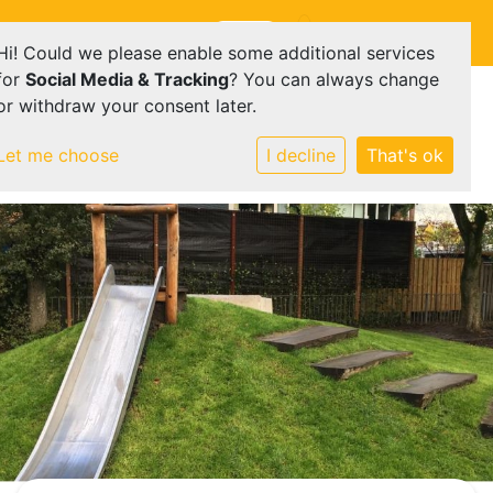
Onderdeel van
E-mailadres
Hi! Could we please enable some additional services
for
Social Media & Tracking
? You can always change
or withdraw your consent later.
Let me choose
I decline
That's ok