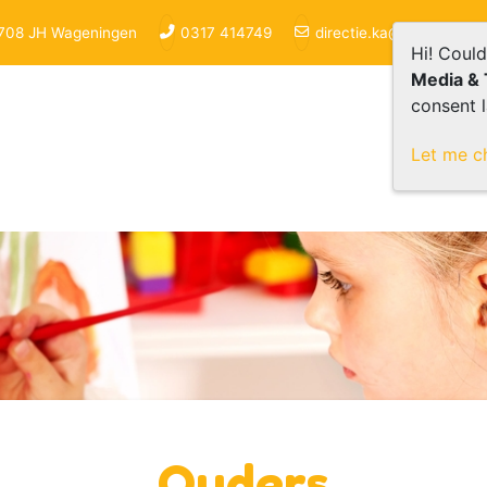
6708 JH Wageningen
0317 414749
directie.ka@skovv.nl
Hi! Coul
Media & 
consent l
Home
Let me c
Ouders