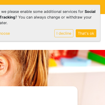
Inloggen op Social Schools |
d we please enable some additional services for
Social
Tracking
? You can always change or withdraw your
ater.
Onze school
Ouders
Contact
hoose
I decline
That's ok